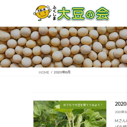
コ
ナ
ン
ビ
テ
ゲ
ン
ー
ツ
シ
へ
ョ
ス
ン
キ
に
ッ
移
プ
動
HOME
2020年8月
202
おうちで大豆を育ててみよう！
2020年
Mさん
ぱの根