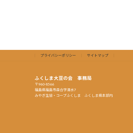
プライバシーポリシー
サイトマップ
ふくしま大豆の会 事務局
〒960-8566
福島県福島市森合字清水7
みやぎ生協・コープふくしま ふくしま県本部内