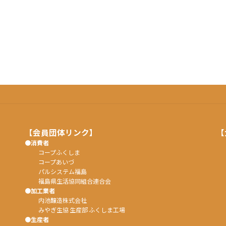
【会員団体リンク】
【
●消費者
コープふくしま
コープあいづ
パルシステム福島
福島県生活協同組合連合会
●加工業者
内池醸造株式会社
みやぎ生協 生産部 ふくしま工場
●生産者